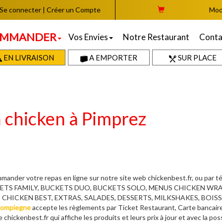
Se connecter
|
Créer un Compte
Mod
MMANDER
Vos Envies
Notre Restaurant
Conta
EN LIVRAISON
A EMPORTER
SUR PLACE
n chicken à Pimprez
ander votre repas en ligne sur notre site web chickenbest.fr, ou par 
UCKETS FAMILY, BUCKETS DUO, BUCKETS SOLO, MENUS CHICKEN W
ICKEN BEST, EXTRAS, SALADES, DESSERTS, MILKSHAKES, BOISSONS,
Compiegne
accepte les règlements par Ticket Restaurant, Carte bancaire
 chickenbest.fr qui affiche les produits et leurs prix à jour et avec la po