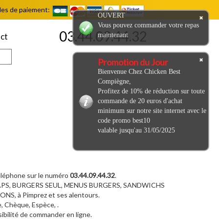
es de paiement:
OUVERT
Vous pouvez commander votre repas
03.44.09.44.32
maintenant
ct
Promotion du Jour
Bienvenue Chez Chicken Best
Compiègne,
Profitez de 10% de réduction sur toute
commande de 20 euros d'achat
minimum sur notre site internet avec le
code promo best10
valable jusqu'au 31/05/2025
téléphone sur le numéro
03.44.09.44.32
.
RAPS, BURGERS SEUL, MENUS BURGERS, SANDWICHS
 à Pimprez et ses alentours.
, Chèque, Espèce, .
ssibilité de commander en ligne.