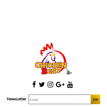
NewsLetter
OK