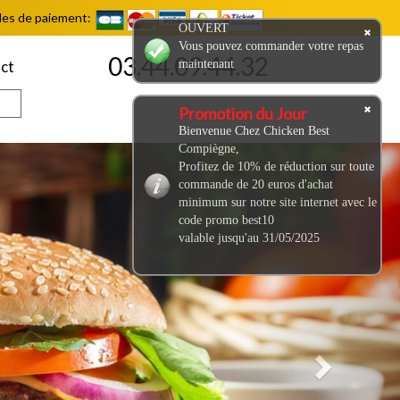
es de paiement:
OUVERT
Vous pouvez commander votre repas
03.44.09.44.32
maintenant
ct
Promotion du Jour
Bienvenue Chez Chicken Best
Compiègne,
Next
Profitez de 10% de réduction sur toute
commande de 20 euros d'achat
minimum sur notre site internet avec le
code promo best10
valable jusqu'au 31/05/2025