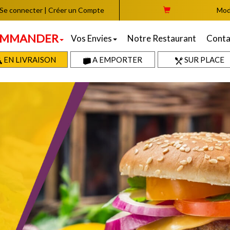
Se connecter
|
Créer un Compte
Mod
MMANDER
Vos Envies
Notre Restaurant
Conta
EN LIVRAISON
A EMPORTER
SUR PLACE