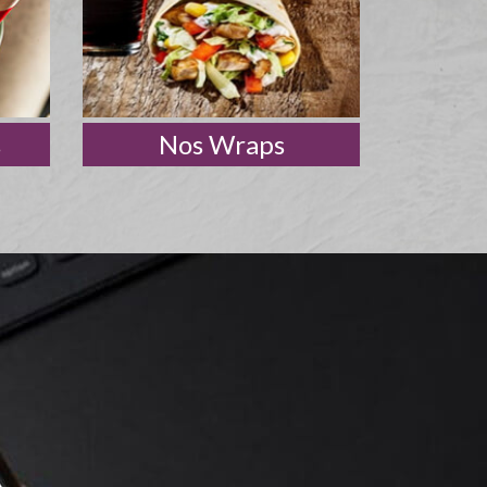
s
Nos Wraps