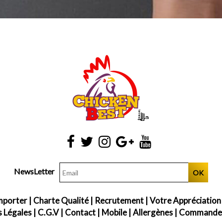
NewsLetter
OK
mporter
|
Charte Qualité
|
Recrutement
|
Votre Appréciation
 Légales
|
C.G.V
|
Contact
|
Mobile
|
Allergènes
|
Commander 