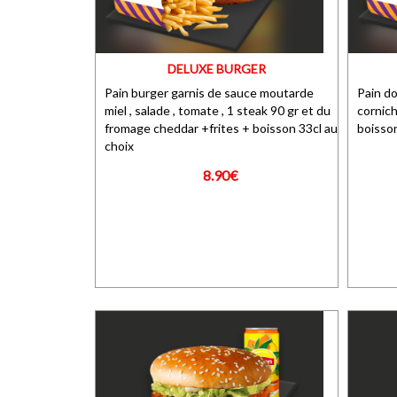
DELUXE BURGER
Pain burger garnis de sauce moutarde
Pain do
miel , salade , tomate , 1 steak 90 gr et du
cornich
fromage cheddar +frites + boisson 33cl au
boisso
choix
8.90€