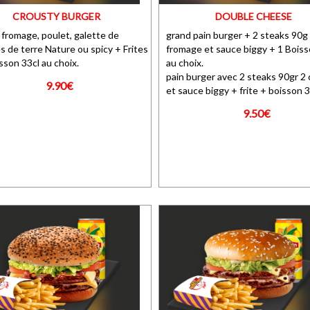
CROUSTY BURGER
DOUBLE CHEESE
 fromage, poulet, galette de
grand pain burger + 2 steaks 90g
 de terre Nature ou spicy + Frites
fromage et sauce biggy + 1 Boiss
sson 33cl au choix.
au choix.
pain burger avec 2 steaks 90gr 2
9.90€
et sauce biggy + frite + boisson 3
9.50€