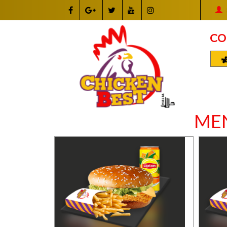
CO
ME