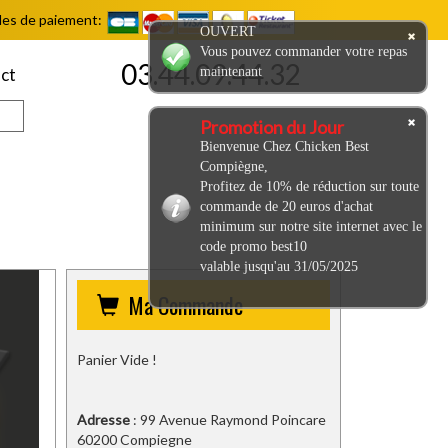
es de paiement:
OUVERT
Vous pouvez commander votre repas
03.44.09.44.32
maintenant
ct
Promotion du Jour
Bienvenue Chez Chicken Best
Compiègne,
Profitez de 10% de réduction sur toute
commande de 20 euros d'achat
minimum sur notre site internet avec le
code promo best10
valable jusqu'au 31/05/2025
Ma Commande
Panier Vide !
Adresse
: 99 Avenue Raymond Poincare
60200 Compiegne