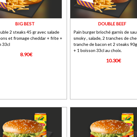
BIG BEST
DOUBLE BEEF
uble 2 steaks 45 gr avec salade
Pain burger brioché garnis de sa
ons et fromage cheddar + frite +
smoky , salade, 2 tranches de che
n 33cl
tranche de bacon et 2 steaks 90gr
+ 1 boisson 33cl au choix.
8.90€
10.30€