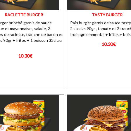
RACLETTE BURGER
TASTY BURGER
rger brioché garnis de sauce
Pain burger garnis de sauce tasty 
e et mayonnaise , salade, 2
2 steaks 90gr , tomate et 2 tran
s de raclette, tranche de bacon et
fromage emmental + frites + bois
s 90gr + frites + 1 boisson 33cl au
10.30€
10.30€