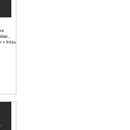
uce
ddar ,
 + frites